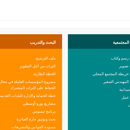
المجتمعية
البحث
والتدريب
 رسم وكتاب
ملف الترشيح
تصوير
التراث من أجل التطوير
ريطة المجتمع المحلي
الخطة الطارئة
المهندس الصغير
مشروع المؤسسات العاملة في مجال
الحفاظ على التراث المشترك
يدانية
خطة الحماية والإدارة للبلدات القديمة
عمل
مشاريع يورو-أوسطي
ت
برنامج تيمبوس
بحث وتوثيق حارة العناترة
مسودة القوانين والتشريعات