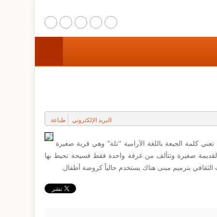
الرئيسية
عن المركز
مشاريع الترميم
البريد الإلكتروني
طباعة
التوعية المجتمعية
البحث والتدريب
عني كلمة الجبعة باللغة الآرامية "تلة" وهي قرية صغيرة
تها القديمة صغيرة وتتألف من غرفة واحدة فقط فسيحة تحيط بها
المواقع الثقافية والطبيعية
 الثقافي بترميم مبنى هناك يستخدم حالياً كروضة أطفال.
وسائط متعددة
اتصل بنا