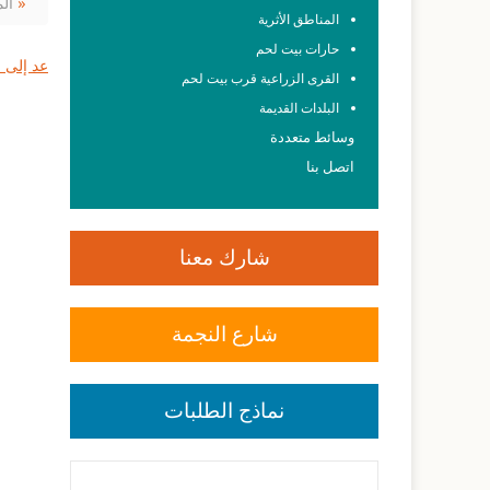
وادي فوكين »
الم
المناطق الأثرية
حارات بيت لحم
عد إلى ا
القرى الزراعية قرب بيت لحم
البلدات القديمة
وسائط متعددة
اتصل بنا
شارك معنا
شارع النجمة
نماذج الطلبات