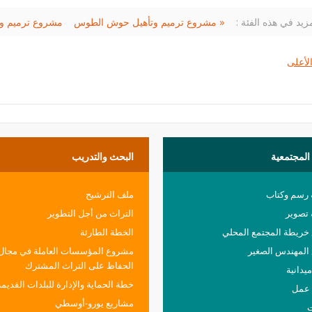
زيد في هذه الفئة :
« مشروع ترميم وتأهيل حوش الطوس
لأعلى
المجتمعية
البحث
والتدريب
 رسم وكتاب
ملف الترشيح
تصوير
التراث من أجل التطوير
ريطة المجتمع المحلي
الخطة الطارئة
المهندس الصغير
مشروع المؤسسات العاملة في مجال
الحفاظ على التراث المشترك
يدانية
خطة الحماية والإدارة للبلدات القديمة
عمل
مشاريع يورو-أوسطي
ت