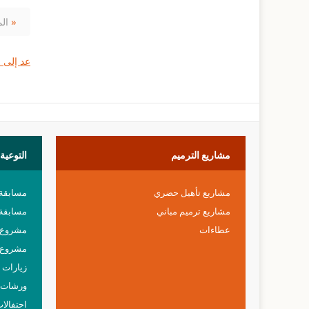
مشروع ترميم وتأهيل دار البدر »
الم
عد إلى ا
مشاريع
الترميم
التوعية
مشاريع تأهيل حضري
مسابقة
مشاريع ترميم مباني
مسابقة 
عطاءات
مشروع خ
مشروع 
زيارات م
ورشات 
احتفالا