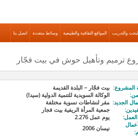
لبحث والتدريب
المواقع الثقافية والطبيعية
وسائط متعددة
اتصل بنا
ع ترميم وتأهيل حوش في بيت فجّار
 المشروع:
بيت فجّار – البلدة القديمة
ن:
الوكالة السويدية للتنمية الدولية (سيدا)
مال الجديد:
مقر لنشاطات نسوية مختلفة
يدين:
جمعية المرأة الريفية بيت فجار
لعمل:
2.276 يوم عمل
أعمال
نيسان 2006
: