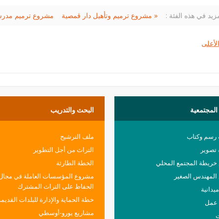
زيد في هذه الفئة :
« مشروع ترميم وتأهيل دار قمصية
لأعلى
المجتمعية
البحث
والتدريب
 رسم وكتاب
ملف الترشيح
تصوير
التراث من أجل التطوير
ريطة المجتمع المحلي
الخطة الطارئة
المهندس الصغير
مشروع المؤسسات العاملة في مجال
الحفاظ على التراث المشترك
يدانية
خطة الحماية والإدارة للبلدات القديمة
عمل
مشاريع يورو-أوسطي
ت