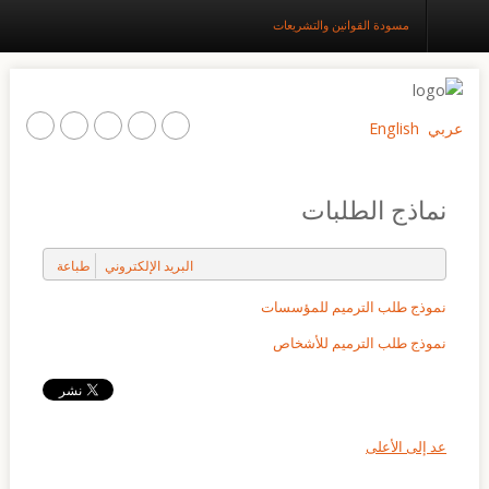
مسودة القوانين والتشريعات
عربي
English
الرئيسية
عن المركز
نماذج الطلبات
مشاريع الترميم
البريد الإلكتروني
طباعة
التوعية المجتمعية
نموذج طلب الترميم للمؤسسات
البحث والتدريب
نموذج طلب الترميم للأشخاص
المواقع الثقافية والطبيعية
وسائط متعددة
عد إلى الأعلى
اتصل بنا