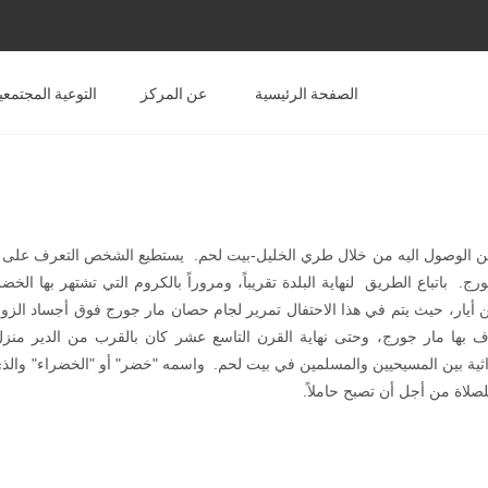
الصفحة الرئيسية
عن المركز
التوعية المجتمعي
كن الوصول اليه من خلال طري الخليل-بيت لحم. يستطيع الشخص التعرف على 
باتباع الطريق لنهاية البلدة تقريباً، ومروراً بالكروم التي تشتهر بها الخضر 
ة بالظهور. يتم الاحتفال بعيد مار جورج كل عام في 5 و 6 من أيار، حيث يتم في هذا الاحتفال تمرير لجام حصان مار جورج فوق أجساد
 بها مار جورج، وحتى نهاية القرن التاسع عشر كان بالقرب من الدير من
تراثية بين المسيحيين والمسلمين في بيت لحم. واسمه "خضر" أو "الخضراء" والذ
صلاة من أجل أن تصبح حاملاً.